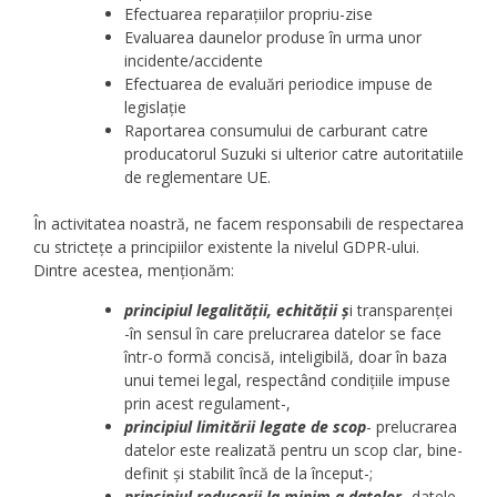
Efectuarea reparațiilor propriu-zise
Evaluarea daunelor produse în urma unor
incidente/accidente
Efectuarea de evaluări periodice impuse de
legislație
Raportarea consumului de carburant catre
producatorul Suzuki si ulterior catre autoritatiile
de reglementare UE.
În activitatea noastră, ne facem responsabili de respectarea
cu strictețe a principiilor existente la nivelul GDPR-ului.
Dintre acestea, menționăm:
principiul legalității, echității ș
i transparenței
-în sensul în care prelucrarea datelor se face
într-o formă concisă, inteligibilă, doar în baza
unui temei legal, respectând condițiile impuse
prin acest regulament-,
principiul limitării legate de scop
- prelucrarea
datelor este realizată pentru un scop clar, bine-
definit și stabilit încă de la început-;
principiul reducerii la minim a datelor
- datele