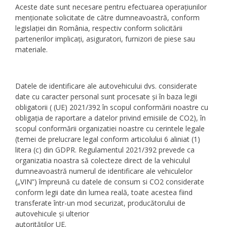
Aceste date sunt necesare pentru efectuarea operațiunilor
menționate solicitate de către dumneavoastră, conform
legislației din România, respectiv conform solicitării
partenerilor implicați, asiguratori, furnizori de piese sau
materiale.
Datele de identificare ale autovehicului dvs. considerate
date cu caracter personal sunt procesate și în baza legii
obligatorii ( (UE) 2021/392 în scopul conformării noastre cu
obligația de raportare a datelor privind emisiile de CO2), în
scopul conformării organizatiei noastre cu cerintele legale
(temei de prelucrare legal conform articolului 6 aliniat (1)
litera (c) din GDPR. Regulamentul 2021/392 prevede ca
organizatia noastra să colecteze direct de la vehiculul
dumneavoastră numerul de identificare ale vehiculelor
(„VIN”) împreună cu datele de consum si CO2 considerate
conform legii date din lumea reală, toate acestea fiind
transferate într-un mod securizat, producătorului de
autovehicule și ulterior
autorităților UE.