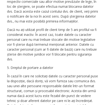
respectiv comerciale sau altor motive prevăzute de lege, în
loc de ștergere, se poate efectua numai blocarea datelor
dvs. Dacă acesta este cazul contului dvs. de client, veți primi
o notificare de la noi în acest sens. După ștergerea datelor
dvs., nu mai este posibilă primirea informațiilor.
Dacă nu ați utilizat profil de client timp de 5 ani profilul va fi
considerat inactiv. În acest caz, toate datele cu caracter
personal care nu mai trebuie stocate din motive legislative
vor fi șterse după termenul menționat anterior. Datele cu
caracter personal (cum ar fi datele de bază) care nu trebuie
șterse din motive juridice vor fi blocate pentru siguranța
dvs.
5. Dreptul de portare a datelor
În cazul în care ne solicitați datele cu caracter personal puse
la dispoziție, dacă doriți, vă vom furniza sau comunica dvs.
sau unei alte persoane responsabile datele într-un format
structurat, comun și procesabil electronic. Acesta din urmă
numai dacă acest lucru este fezabil din punct de vedere
tehnic și doar aferent datelor pe care ni le-ați încredințat.