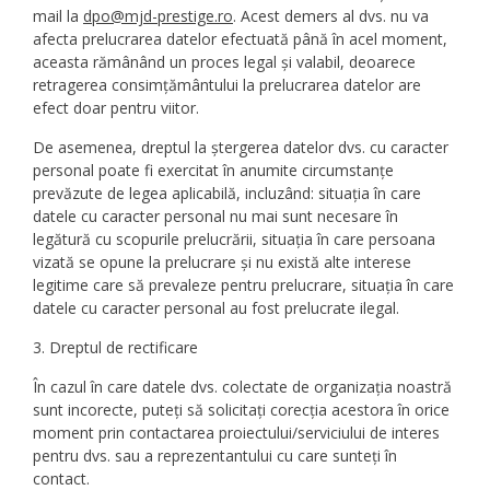
mail la
dpo@mjd-prestige.ro
. Acest demers al dvs. nu va
afecta prelucrarea datelor efectuată până în acel moment,
aceasta rămânând un proces legal și valabil, deoarece
retragerea consimțământului la prelucrarea datelor are
efect doar pentru viitor.
De asemenea, dreptul la ștergerea datelor dvs. cu caracter
personal poate fi exercitat în anumite circumstanțe
prevăzute de legea aplicabilă, incluzând: situația în care
datele cu caracter personal nu mai sunt necesare în
legătură cu scopurile prelucrării, situația în care persoana
vizată se opune la prelucrare și nu există alte interese
legitime care să prevaleze pentru prelucrare, situația în care
datele cu caracter personal au fost prelucrate ilegal.
3. Dreptul de rectificare
În cazul în care datele dvs. colectate de organizația noastră
sunt incorecte, puteți să solicitați corecția acestora în orice
moment prin contactarea proiectului/serviciului de interes
pentru dvs. sau a reprezentantului cu care sunteți în
contact.