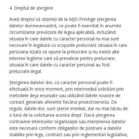
4. Dreptul de ștergere
Aveți dreptul să obțineți de la MJD-Prestige ștergerea
datelor dumneavoastră, ce poate fi exercitat în anumite
circumstanțe prevăzute de legea aplicabilă, incluzând:
situația în care datele cu caracter personal nu mai sunt
necesare în legătură cu scopurile prelucrării; situația în care
persoana vizată se opune la prelucrare și nu există alte
interese legitime care să prevaleze pentru prelucrare;
situația în care datele cu caracter personal au fost
prelucrate ilegal.
Ștergerea datelor dvs. cu caracter personal poate fi
efectuată în orice moment, prin intermediul solicitării prin
metodele deja enunțate sau utilizând datele noastre de
contact generale aferente fiecărui proiect/serviciu. De
regulă, datele dvs. sunt șterse imediat, dar nu mai târziu de
o lună de la solicitarea acestui drept. Dacă ștergerea
contravine intereselor organizației sau menținerea datelor
este necesară conform obligațiilor de păstrare a datelor
stabilite prin lege, contract sau prin reglementări legislative,