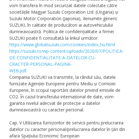
vom transfera în mod securizat datele colectate către
societățile Magyar Suzuki Corporation Ltd. (Ungaria) și
Suzuki Motor Corporation (Japonia), denumite generic
SUZUKI, în calitate de producători ai autovehiculului
dumneavoastră. Politica de confidențialitate a firmei
SUZUKI poate fi consultată la linkul următor:
https://www.globalsuzuki.com/cookies/index_hu.html
https://suzuki.ro/wp
-
content/uploads/2020/07/POLITICA
-
DE
-
CONFIDENTIALITATE
-
A
-
DATELOR
-
CU
-
CRACTER
-
PERSONAL
-
PAGINA
-
WEB.pdf
.
Compania SUZUKI va transmite, la rândul său, datele
furnizate Agenției Europene pentru Mediu și Comisiei
Europene, în scopul raportării datelor privind emisiile de
CO2. În cazul transferului internațional de date, vom
garanta nivelul adecvat de protecție a datelor
dumneavoastră cu caracter personal.
Cap. V Utilizarea furnizorilor de servicii pentru prelucrarea
datelor cu caracter personal/prelucrarea datelor în țări din
afara Spațiului Economic European