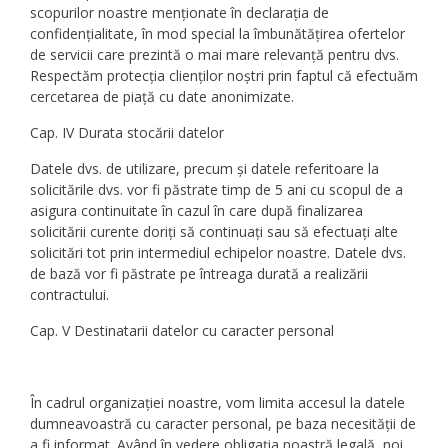
scopurilor noastre menționate în declarația de
confidențialitate, în mod special la îmbunătățirea ofertelor
de servicii care prezintă o mai mare relevanță pentru dvs.
Respectăm protecția clienților noștri prin faptul că efectuăm
cercetarea de piață cu date anonimizate.
Cap. IV Durata stocării datelor
Datele dvs. de utilizare, precum și datele referitoare la
solicitările dvs. vor fi păstrate timp de 5 ani cu scopul de a
asigura continuitate în cazul în care după finalizarea
solicitării curente doriți să continuați sau să efectuați alte
solicitări tot prin intermediul echipelor noastre. Datele dvs.
de bază vor fi păstrate pe întreaga durată a realizării
contractului.
Cap. V Destinatarii datelor cu caracter personal
În cadrul organizației noastre, vom limita accesul la datele
dumneavoastră cu caracter personal, pe baza necesității de
a fi informat. Având în vedere obligația noastră legală, noi