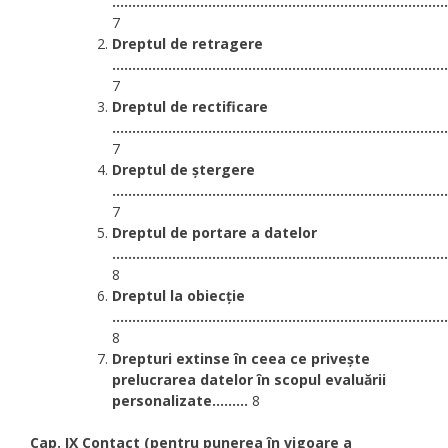
....................................................................................
7
Dreptul de retragere
....................................................................................
7
Dreptul de rectificare
....................................................................................
7
Dreptul de ștergere
....................................................................................
7
Dreptul de portare a datelor
....................................................................................
8
Dreptul la obiecție
....................................................................................
8
Drepturi extinse în ceea ce privește
prelucrarea datelor în scopul evaluării
personalizate
.........
8
Cap. IX Contact (pentru punerea în vigoare a