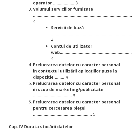
operator
..................
3
Volumul serviciilor furnizate
....................................................................................
4
Servicii de bază
....................................................................
4
Contul de utilizator
web...............................................................
4
Prelucrarea datelor cu caracter personal
în contextul utilizării aplicațiilor puse la
dispoziție
........
4
Prelucrarea datelor cu caracter personal
în scop de marketing/publicitate
.................................
5
Prelucrarea datelor cu caracter personal
pentru cercetarea pieței
..................................................
5
Cap. IV Durata stocării datelor