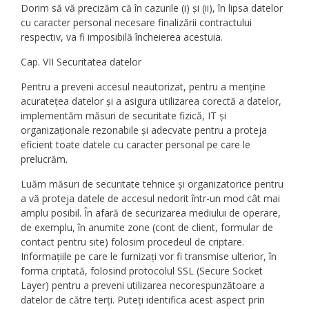
Dorim să vă precizăm că în cazurile (i) și (ii), în lipsa datelor
cu caracter personal necesare finalizării contractului
respectiv, va fi imposibilă încheierea acestuia.
Cap. VII Securitatea datelor
Pentru a preveni accesul neautorizat, pentru a menține
acuratețea datelor și a asigura utilizarea corectă a datelor,
implementăm măsuri de securitate fizică, IT și
organizaționale rezonabile și adecvate pentru a proteja
eficient toate datele cu caracter personal pe care le
prelucrăm.
Luăm măsuri de securitate tehnice și organizatorice pentru
a vă proteja datele de accesul nedorit într-un mod cât mai
amplu posibil. În afară de securizarea mediului de operare,
de exemplu, în anumite zone (cont de client, formular de
contact pentru site) folosim procedeul de criptare.
Informațiile pe care le furnizați vor fi transmise ulterior, în
forma criptată, folosind protocolul SSL (Secure Socket
Layer) pentru a preveni utilizarea necorespunzătoare a
datelor de către terți. Puteți identifica acest aspect prin