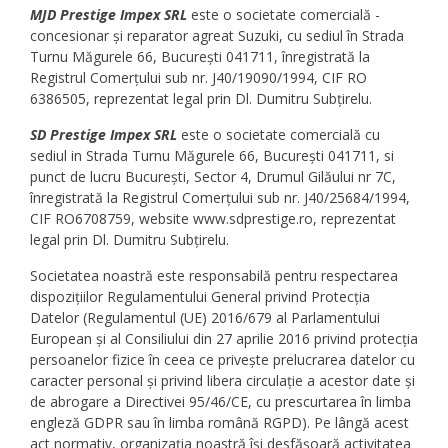
MJD Prestige Impex SRL
este o societate comercială -
concesionar și reparator agreat Suzuki, cu sediul în Strada
Turnu Măgurele 66, București 041711, înregistrată la
Registrul Comerțului sub nr. J40/19090/1994, CIF RO
6386505, reprezentat legal prin Dl. Dumitru Subțirelu.
SD Prestige Impex SRL
este o societate comercială cu
sediul in Strada Turnu Măgurele 66, București 041711, si
punct de lucru București, Sector 4, Drumul Gilăului nr 7C,
înregistrată la Registrul Comerțului sub nr. J40/25684/1994,
CIF RO6708759, website www.sdprestige.ro, reprezentat
legal prin Dl. Dumitru Subțirelu.
Societatea noastră este responsabilă pentru respectarea
dispozițiilor Regulamentului General privind Protecția
Datelor (Regulamentul (UE) 2016/679 al Parlamentului
European și al Consiliului din 27 aprilie 2016 privind protecția
persoanelor fizice în ceea ce privește prelucrarea datelor cu
caracter personal și privind libera circulație a acestor date și
de abrogare a Directivei 95/46/CE, cu prescurtarea în limba
engleză GDPR sau în limba română RGPD). Pe lângă acest
act normativ, organizația noastră își desfășoară activitatea