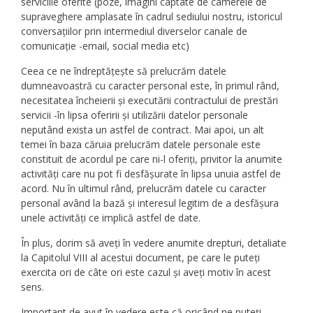
serviciile oferite (poze, imagini captate de camerele de
supraveghere amplasate în cadrul sediului nostru, istoricul
conversațiilor prin intermediul diverselor canale de
comunicație -email, social media etc)
Ceea ce ne îndreptățește să prelucrăm datele
dumneavoastră cu caracter personal este, în primul rând,
necesitatea încheierii și executării contractului de prestări
servicii -în lipsa oferirii și utilizării datelor personale
neputând exista un astfel de contract. Mai apoi, un alt
temei în baza căruia prelucrăm datele personale este
constituit de acordul pe care ni-l oferiți, privitor la anumite
activități care nu pot fi desfășurate în lipsa unuia astfel de
acord. Nu în ultimul rând, prelucrăm datele cu caracter
personal având la bază și interesul legitim de a desfășura
unele activități ce implică astfel de date.
În plus, dorim să aveți în vedere anumite drepturi, detaliate
la Capitolul VIII al acestui document, pe care le puteți
exercita ori de câte ori este cazul și aveți motiv în acest
sens.
Important de avut în vedere este că oricând ne puteți