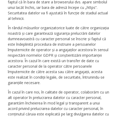
faptul că în bara de stare a browserului dvs. apare simbolul
unui lacăt închis, iar bara de adresă începe cu „https“.
Securitatea datelor va fi ajustată în funcție de stadiul actual
al tehnicii.
În rândul măsurilor organizatorice luate de către organizația
noastră și care garantează siguranța prelucrării datelor
dumneavoastră cu caracter personal se înscrie și faptul că
este îndeplinită procedura de instruire a persoanelor
împuternicite de operator și a angajaților acestora în sensul
respectării normelor GDPR și conștientizării importanței
acestora. În cazul în care există un transfer de date cu
caracter personal de la operator către persoanele
împuternicite de către acesta sau către angajații, acesta
este realizat în condiții legale, de securitate, întrunindu-se
garanțiile necesare.
În cazul în care noi, în calitate de operator, colaborăm cu un
alt operator în prelucrarea datelor cu caracter personal,
garantăm încheierea în mod legal și transparent a unui
acord privind prelucrarea datelor cu caracter personal, în
conținutul căruia este explicată pe larg divulgarea datelor cu