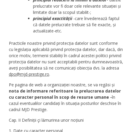
prelucrate vor fi doar cele relevante situației și
limitate doar la scopul stabilit-;
principiul exactității
-care învederează faptul
că datele prelucrate trebuie să fie exacte, și
actualizate-etc.
Practicile noastre privind protecția datelor sunt conforme
cu legislația aplicabilă privind protecția datelor, dar dacă, din
orice motiv, termenii stabiliți în cadrul acestei politici privind
protecția datelor nu sunt acceptabili pentru dumneavoastră,
aveți posibilitatea să ne comunicați obiecția dvs. la adresa
dpo@mjd-prestige.ro
.
Pe pagina de web a organizației noastre, se va regăsi și
nota de informare referitoare la prelucrarea datelor
cu caracter personal în scop de resurse umane -
în
cazul eventualilor candidați în situația posturilor deschise în
cadrul MJD Prestige.
Cap. II Definiții çi lǎmurirea unor noțiuni
1. Date cu caracter personal