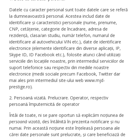
Datele cu caracter personal sunt toate datele care se referă
la dumneavoastră personal. Acestea includ date de
identificare și caracteristici personale (nume, prenume,
CNP, cetățenie, categorie de încadrare, adresa de
rezidență, clasa/an studiu, număr telefon, numarul de
identificare al autovehicului VIN etc.), date de identificare
electronice (elemente identificare din diverse aplicații, IP,
Skype ID, ID Facebook etc.), folosite atunci când utilizați
serviciile din locațiile noastre, prin intermediul serviciilor de
suport telefonice sau respectiv din mediile noastre
electronice (medii sociale precum Facebook, Twitter dar
mai ales prin intermediul site-ului web www.mjd-
prestige.ro).
2. Persoanǎ vizatǎ. Prelucrare. Operator, respectiv
persoanǎ împuternicitǎ de operator
Întâi de toate, ni se pare oportun să explicăm noțiunea de
persoană vizată
, des întâlnită în prezenta notificare și nu
numai. Prin această noțiune este înțeleasă persoana ale
cărei date personale sunt prelucrate, și care beneficiază de