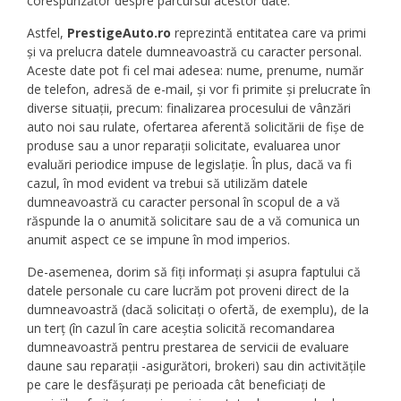
corespunzător despre parcursul acestor date.
Astfel,
PrestigeAuto.ro
reprezintă entitatea care va primi
și va prelucra datele dumneavoastră cu caracter personal.
Aceste date pot fi cel mai adesea: nume, prenume, număr
de telefon, adresă de e-mail, și vor fi primite și prelucrate în
diverse situații, precum: finalizarea procesului de vânzări
auto noi sau rulate, ofertarea aferentă solicitării de fișe de
produse sau a unor reparații solicitate, evaluarea unor
evaluări periodice impuse de legislație. În plus, dacă va fi
cazul, în mod evident va trebui să utilizăm datele
dumneavoastră cu caracter personal în scopul de a vă
răspunde la o anumită solicitare sau de a vă comunica un
anumit aspect ce se impune în mod imperios.
De-asemenea, dorim să fiți informați și asupra faptului că
datele personale cu care lucrăm pot proveni direct de la
dumneavoastră (dacă solicitați o ofertă, de exemplu), de la
un terț (în cazul în care aceștia solicită recomandarea
dumneavoastră pentru prestarea de servicii de evaluare
daune sau reparații -asigurători, brokeri) sau din activitățile
pe care le desfășurați pe perioada cât beneficiați de