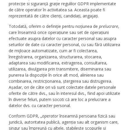
protecție si siguranță grație regulilor GDPR implementate
de către operator în activitatea sa. Aceasta poate fi
reprezentată de către clienți, candidați, angajați.
Totodată, oferim o definiție pentru noțiunea de
prelucrare
,
care înseamnă orice operațiune sau set de operațiuni
efectuate asupra datelor cu caracter personal sau asupra
seturilor de date cu caracter personal, cu sau fără utilizarea
de mijloace automatizate, cum ar fi colectarea,
înregistrarea, organizarea, structurarea, stocarea,
adaptarea sau modificarea, extragerea, consultarea,
utilizarea, divulgarea prin transmitere, diseminarea sau
punerea la dispoziție în orice alt mod, alinierea sau
combinarea, restricționarea, ștergerea sau distrugerea.
Așadar, ori de câte ori vă sunt colectate datele personale
oferite de către dvs., sau în interesul dvs., fiind apoi utilizate
în diverse feluri, putem socoti că are loc a prelucrare a
datelor dvs. cu caracter personal.
Conform GDPR, „
operator
înseamnă persoana fizică sau
juridică, autoritatea publică, agenția sau alt organism care,
singur sau împreună cu altele, stabilește scopurile și