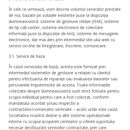
În cele ce urmează, vom descrie volumul serviciilor prestate
de noi, bazate pe soluțiile existente puse la dispoziția
dumneavoastră: sisteme de gestiune relație (ISM), sisteme
de tip call-center, sisteme electronice de colectare
informații puse la dispoziție de terți, sisteme de mesagerie
electronice, dar mai ales prin intermediul site-ului web cu
servicii on-line de înregistrare, înscriere, comunicare.
3.1. Servicii de baza
În cazul serviciului de bază, acesta este furnizat prin
intermediul sistemelor de gestiune a relației cu clientul
pentru efectuarea de reparații sau evaluarea daunelor sau
persoanele împuternicite de acesta. Toate informațiile
colectate despre dumneavoastră sunt strict folosite pentru
scopul individual pentru care a fost colectat, conform
mandatului acordat și/sau respectiv a
contractelor/comenzilor semnate – acolo unde este cazul.
Societatea noastră deține și alte sisteme operaționale
interne cu scopul acoperirii cerințelor și oferirii suportului
necesar desfășurării serviciilor contractate, prin care