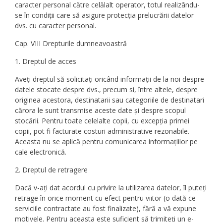
caracter personal către celălalt operator, totul realizându-
se în condiții care să asigure protecția prelucrării datelor
dvs. cu caracter personal.
Cap. VIII Drepturile dumneavoastră
1. Dreptul de acces
Aveți dreptul să solicitați oricând informații de la noi despre
datele stocate despre dvs., precum si, între altele, despre
originea acestora, destinatarii sau categoriile de destinatari
cărora le sunt transmise aceste date și despre scopul
stocării. Pentru toate celelalte copii, cu excepția primei
copii, pot fi facturate costuri administrative rezonabile.
Aceasta nu se aplică pentru comunicarea informațiilor pe
cale electronică.
2. Dreptul de retragere
Dacă v-ați dat acordul cu privire la utilizarea datelor, îl puteți
retrage în orice moment cu efect pentru viitor (o dată ce
serviciile contractate au fost finalizate), fără a vă expune
motivele. Pentru aceasta este suficient să trimiteți un e-