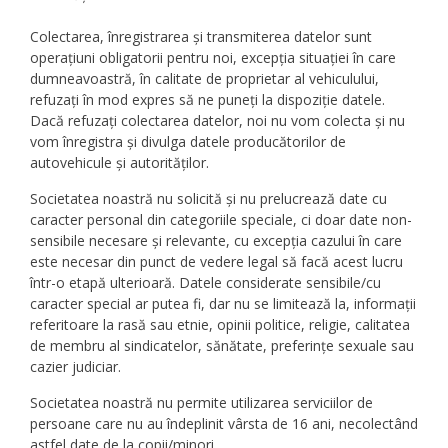
Colectarea, înregistrarea și transmiterea datelor sunt
operațiuni obligatorii pentru noi, excepția situației în care
dumneavoastră, în calitate de proprietar al vehiculului,
refuzați în mod expres să ne puneți la dispoziție datele.
Dacă refuzați colectarea datelor, noi nu vom colecta și nu
vom înregistra și divulga datele producătorilor de
autovehicule și autorităților.
Societatea noastră nu solicită și nu prelucrează date cu
caracter personal din categoriile speciale, ci doar date non-
sensibile necesare și relevante, cu excepția cazului în care
este necesar din punct de vedere legal să facă acest lucru
într-o etapă ulterioară. Datele considerate sensibile/cu
caracter special ar putea fi, dar nu se limitează la, informații
referitoare la rasă sau etnie, opinii politice, religie, calitatea
de membru al sindicatelor, sănătate, preferințe sexuale sau
cazier judiciar.
Societatea noastră nu permite utilizarea serviciilor de
persoane care nu au îndeplinit vârsta de 16 ani, necolectând
astfel date de la copii/minori.