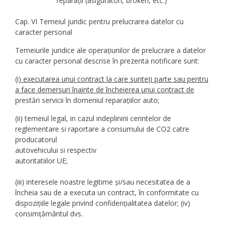
reparații (asiguratori, brokeri, etc.)
Cap. VI Temeiul juridic pentru prelucrarea datelor cu
caracter personal
Temeiurile juridice ale operațiunilor de prelucrare a datelor
cu caracter personal descrise în prezenta notificare sunt:
(i)
executarea unui contract la care sunteți parte sau pentru
a face demersuri înainte de încheierea unui contract de
prestări servicii în domeniul reparațiilor auto;
(ii) temeiul legal, in cazul indeplinirii cerintelor de
reglementare si raportare a consumului de CO2 catre
producatorul
autovehicului si respectiv
autoritatiilor UE;
(iii) interesele noastre legitime și/sau necesitatea de a
încheia sau de a executa un contract, în conformitate cu
dispozițiile legale privind confidențialitatea datelor; (iv)
consimțământul dvs.