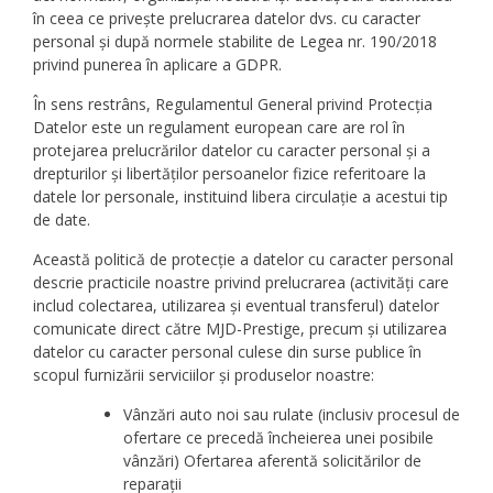
în ceea ce privește prelucrarea datelor dvs. cu caracter
personal și după normele stabilite de Legea nr. 190/2018
privind punerea în aplicare a GDPR.
În sens restrâns, Regulamentul General privind Protecția
Datelor este un regulament european care are rol în
protejarea prelucrărilor datelor cu caracter personal și a
drepturilor și libertăților persoanelor fizice referitoare la
datele lor personale, instituind libera circulație a acestui tip
de date.
Această politică de protecție a datelor cu caracter personal
descrie practicile noastre privind prelucrarea (activități care
includ colectarea, utilizarea și eventual transferul) datelor
comunicate direct către MJD-Prestige, precum și utilizarea
datelor cu caracter personal culese din surse publice în
scopul furnizării serviciilor și produselor noastre:
Vânzări auto noi sau rulate (inclusiv procesul de
ofertare ce precedă încheierea unei posibile
vânzări) Ofertarea aferentă solicitărilor de
reparații