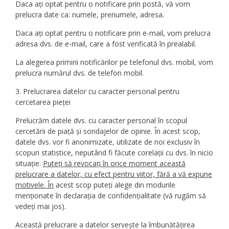
Daca ați optat pentru o notificare prin postă, vă vom
prelucra date ca: numele, prenumele, adresa.
Daca ați optat pentru o notificare prin e-mail, vom prelucra
adresa dvs. de e-mail, care a fost verificată în prealabil.
La alegerea primirii notificărilor pe telefonul dvs. mobil, vom
prelucra numărul dvs. de telefon mobil.
3. Prelucrarea datelor cu caracter personal pentru
cercetarea pieței
Prelucrăm datele dvs. cu caracter personal în scopul
cercetării de piață și sondajelor de opinie. În acest scop,
datele dvs. vor fi anonimizate, utilizate de noi exclusiv în
scopuri statistice, neputând fi făcute corelații cu dvs. în nicio
situație.
Puteți să revocați în orice moment această
prelucrare a datelor, cu efect pentru viitor, fără a vă expune
motivele. În
acest scop puteți alege din modurile
menționate în declarația de confidențialitate (vă rugăm să
vedeți mai jos).
Această prelucrare a datelor servește la îmbunătățirea