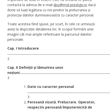
contacta la adresa de e-mail
dpo@mjd-prestige.ro
dacă
doriți să luați legătura cu noi privitor la prelucrarea și
protecția datelor dumneavoastră cu caracter personal.
Toate acestea fiind spuse, pe scurt, în cele ce urmează
aveți la dispoziție detalierea lor, în scopul formării unei
imagini cât mai ample referitoare la parcursul datelor
personale.
Cap. I Introducere
........................................................................................................
2
Cap. II Definiții și lămurirea unor
noțiuni
............................................................................................
3
Date cu caracter personal
....................................................................................
3
Persoană vizată. Prelucrare. Operator,
respectiv persoană împuternicită de