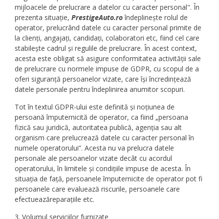
mijloacele de prelucrare a datelor cu caracter personal". În
prezenta situație,
PrestigeAuto.ro
îndeplinește rolul de
operator, prelucrând datele cu caracter personal primite de
la clienți, angajați, candidați, colaboratori etc, fiind cel care
stabilește cadrul și regulile de prelucrare. În acest context,
acesta este obligat să asigure conformitatea activității sale
de prelucrare cu normele impuse de GDPR, cu scopul de a
oferi siguranță persoanelor vizate, care își încredințează
datele personale pentru îndeplinirea anumitor scopuri.
Tot în textul GDPR-ului este definită și noțiunea de
persoană împuternicită de operator, ca fiind „persoana
fizică sau juridică, autoritatea publică, agenția sau alt
organism care prelucrează datele cu caracter personal în
numele operatorului”. Acesta nu va prelucra datele
personale ale persoanelor vizate decât cu acordul
operatorului, în limitele și condițiile impuse de acesta. În
situația de față, persoanele împuternicite de operator pot fi
persoanele care evaluează riscurile, persoanele care
efectueazăreparațiile etc.
3. Volumul serviciilor furnizate