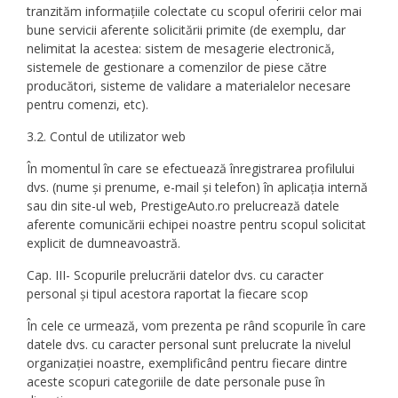
tranzităm informațiile colectate cu scopul oferirii celor mai
bune servicii aferente solicitării primite (de exemplu, dar
nelimitat la acestea: sistem de mesagerie electronică,
sistemele de gestionare a comenzilor de piese către
producători, sisteme de validare a materialelor necesare
pentru comenzi, etc).
3.2. Contul de utilizator web
În momentul în care se efectuează înregistrarea profilului
dvs. (nume și prenume, e-mail și telefon) în aplicația internă
sau din site-ul web, PrestigeAuto.ro prelucrează datele
aferente comunicării echipei noastre pentru scopul solicitat
explicit de dumneavoastră.
Cap. III- Scopurile prelucrării datelor dvs. cu caracter
personal și tipul acestora raportat la fiecare scop
În cele ce urmează, vom prezenta pe rând scopurile în care
datele dvs. cu caracter personal sunt prelucrate la nivelul
organizației noastre, exemplificând pentru fiecare dintre
aceste scopuri categoriile de date personale puse în