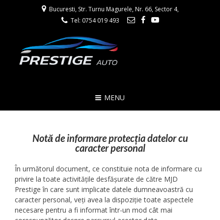
Bucuresti, Str. Turnu Magurele, Nr. 66, Sector 4,
Tel: 0754 019 493
MENU
Notă de informare protecția datelor cu
caracter personal
În următorul document, ce constituie nota de informare cu
privire la toate activitățile desfășurate de către MJD
Prestige în care sunt implicate datele dumneavoastră cu
caracter personal, veți avea la dispoziție toate aspectele
necesare pentru a fi informat într-un mod cât mai