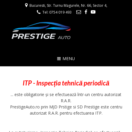
Bucuresti, Str. Turnu Magurele, Nr. 66, Sector 4,
Tel: 0754 019 493
MENU
ITP - Inspecția tehnică periodică
... este obligatorie și se efectuează într-un centru autorizat
R.A.R.
PrestigeAuto.ro prin MJD Prstige si SD Prestige este centru
autorizat R.A.R. pentru efectuarea ITP.