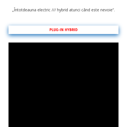
„Întotdeauna electric /// hybrid atunci când este nevoie”.