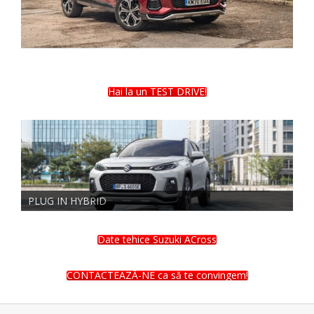
Hai la un TEST DRIVE!
PLUG IN HYBRID
Date tehice Suzuki ACross
CONTACTEAZĂ-NE ca să te convingem!